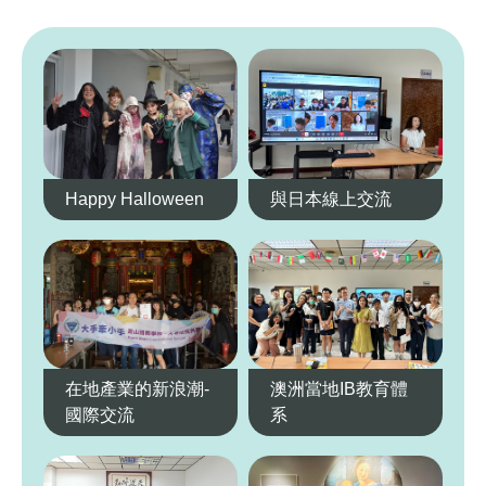
精彩活動
M
Happy Halloween
與日本線上交流
在地產業的新浪潮-
澳洲當地IB教育體
國際交流
系