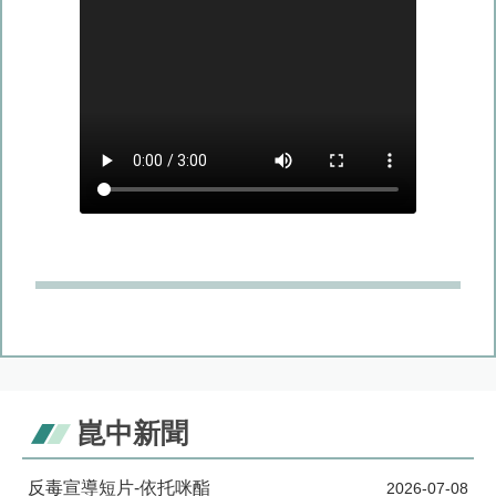
反毒宣導短片-依托咪酯
2026-07-08
電子煙持有擬開罰！衛福部修法防堵新興毒品與毒駕
2026-06-09
防治藥物濫用~建立民眾正確用藥觀念安全宣導。
2026-06-03
反毒小劇場~向毒品說〝No〞
2026-05-18
學生藥物濫用宣導(反吸毒)
2026-05-05
拒絕毒品，擁抱未來!
2026-04-14
物質藥物濫用，傷心又傷身！請避免接觸，拒絕嘗試!
2026-04-07
崑中新聞
反毒宣導短片-依托咪酯
2026-07-08