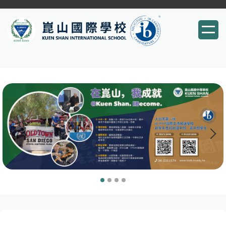
跳
到
主
要
內
容
區